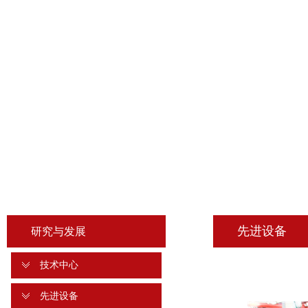
先进设备
研究与发展
技术中心
先进设备