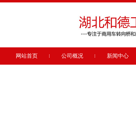
网站首页
公司概况
新闻中心